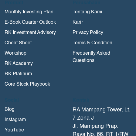
Product
Perusahaan
Monthly Investing Plan
Tentang Kami
E-Book Quarter Outlook
Karir
RK Investment Advisory
Privacy Policy
Cheat Sheet
Terms & Condition
Workshop
Frequently Asked
Questions
RK Academy
RK Platinum
Core Stock Playbook
Social
Kontak
Blog
RA Mampang Tower, Lt.
7 Zona J
Instagram
Jl. Mampang Prap.
YouTube
Raya No. 66, RT 1/RW